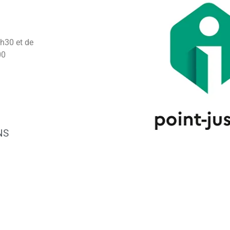
2h30 et de
00
NS