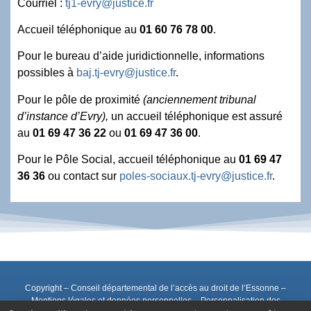
Courriel :
tj1-evry@justice.fr
Accueil téléphonique au
01 60 76 78 00
.
Pour le bureau d’aide juridictionnelle, informations
possibles à
baj.tj-evry@justice.fr
.
Pour le pôle de proximité
(anciennement tribunal
d’instance d’Evry),
un accueil téléphonique est assuré
au
01 69 47 36 22
ou
01 69 47 36 00
.
Pour le Pôle Social, accueil téléphonique au
01 69 47
36 36
ou contact sur
poles-sociaux.tj-evry@justice.fr
.
Copyright – Conseil départemental de l’accès au droit de l’Essonne –
Mentions légales et données personnelles
–
Personnalisation des