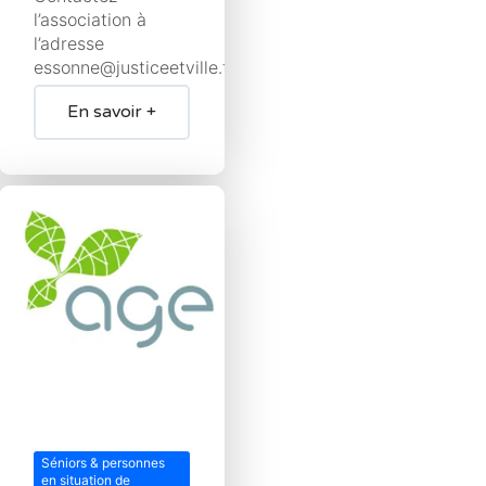
l’association à
l’adresse
essonne@justiceetville.fr
En savoir +
Séniors & personnes
en situation de