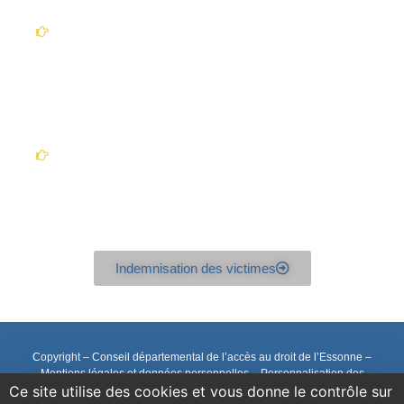
La plainte peut être déposée auprès d'un
commissariat de police ou une brigade de
gendarmerie ou par correspondance.
Sur place : avant de se rendre au commissariat
ou à la gendarmerie, la victime peut remplir une
pré-plainte en ligne sur https://www.pre-plainte-
en-ligne.gouv.fr/ , si elle est victime d'une atteinte
aux biens (vol, escroquerie, extorsion,...) dont
l'auteur est inconnu. Elle obtiendra alors un
rendez-vous et les policiers ou gendarmes
bénéficieront déjà d'éléments.
Indemnisation des victimes
Copyright – Conseil départemental de l’accès au droit de l’Essonne –
Mentions légales et données personnelles
–
Personnalisation des
Ce site utilise des cookies et vous donne le contrôle sur