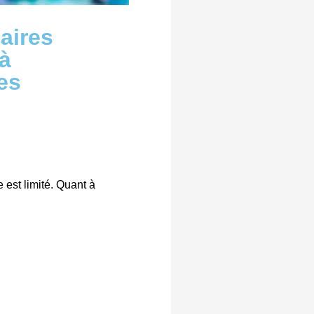
aires
 à
es
 est limité. Quant à