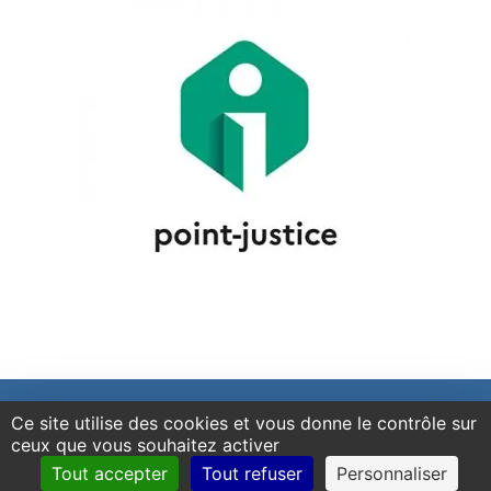
Ce site utilise des cookies et vous donne le contrôle sur
Copyright – Conseil départemental de l’accès au droit de l’Essonne –
Mentions légales et données personnelles
–
Personnalisation des
ceux que vous souhaitez activer
Tout accepter
Tout refuser
Personnaliser
cookies
–
Création par Hémaphore