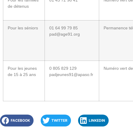
Pour les familles
01 43 72 98 41
Numéro vert de
de détenus
Pour les séniors
01 64 99 79 85
Permanence tél
pad@age91.org
Pour les jeunes
0 805 829 129
Numéro vert de
de 15 à 25 ans
padjeunes91@apaso.fr
FACEBOOK
TWITTER
LINKEDIN