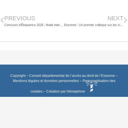
PREVIOUS
NEXT
Concours d’Éloquence 2025 : finale interdépartementale
Essonne : Un premier colloque sur les violences intra-familiales, entre droit, réflexion et engagement collectif
Copyright – Conseil départemental de l’accès au droit de l’Essonne –
Mentions légales et données personnelles
–
Personnalisation des
cookies
–
Création par Hémaphore